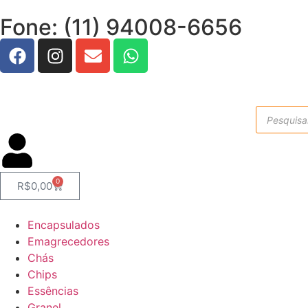
Fone: (11) 94008-6656
0
R$
0,00
Encapsulados
Emagrecedores
Chás
Chips
Essências
Granel