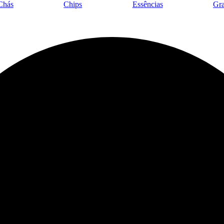
Chás
Chips
Essências
Gra