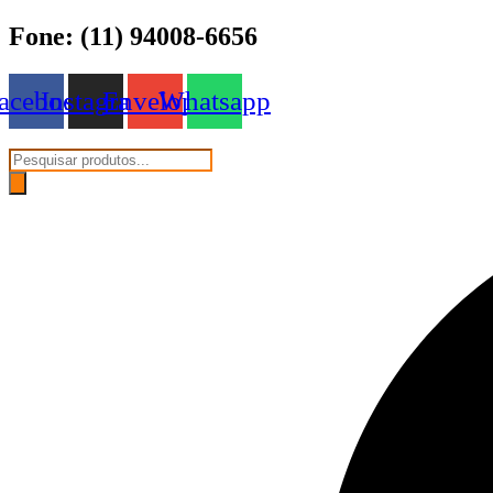
Ir
Fone: (11) 94008-6656
para
o
conteúdo
acebook
Instagram
Envelope
Whatsapp
Pesquisar
produtos