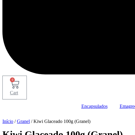
0
Cart
Encapsulados
Emagre
Início
/
Granel
/ Kiwi Glaceado 100g (Granel)
Kiwi Glaceado 100g (Granel)