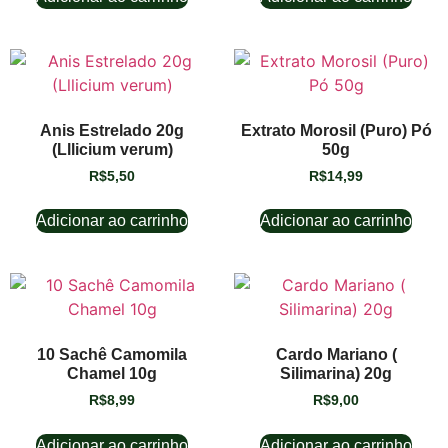
Anis Estrelado 20g
Extrato Morosil (Puro) Pó
(Lllicium verum)
50g
R$
5,50
R$
14,99
Adicionar ao carrinho
Adicionar ao carrinho
10 Sachê Camomila
Cardo Mariano (
Chamel 10g
Silimarina) 20g
R$
8,99
R$
9,00
Adicionar ao carrinho
Adicionar ao carrinho