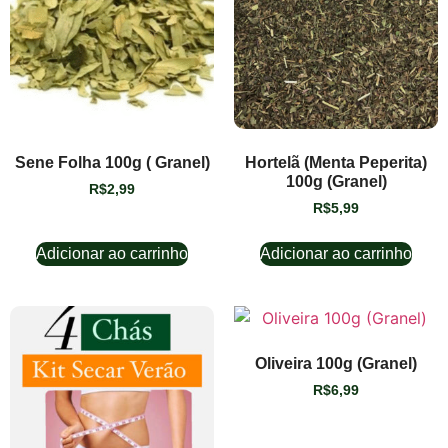
Sene Folha 100g ( Granel)
Hortelã (Menta Peperita)
100g (Granel)
R$
2,99
R$
5,99
Adicionar ao carrinho
Adicionar ao carrinho
Oliveira 100g (Granel)
R$
6,99