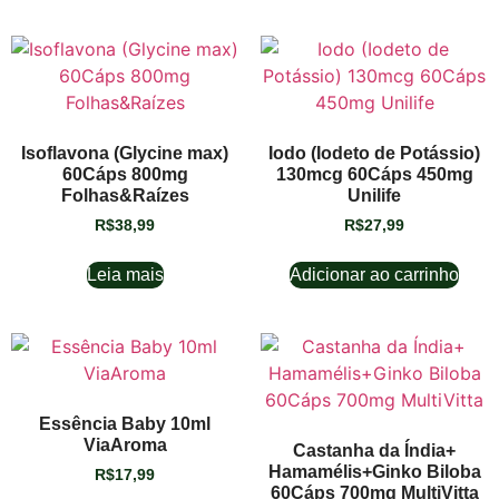
Isoflavona (Glycine max)
Iodo (Iodeto de Potássio)
60Cáps 800mg
130mcg 60Cáps 450mg
Folhas&Raízes
Unilife
R$
38,99
R$
27,99
Leia mais
Adicionar ao carrinho
Essência Baby 10ml
ViaAroma
Castanha da Índia+
Hamamélis+Ginko Biloba
R$
17,99
60Cáps 700mg MultiVitta