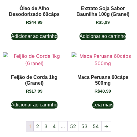
Óleo de Alho
Extrato Soja Sabor
Desodorizado 60cáps
Baunilha 100g (Granel)
R$
44,99
R$
5,99
Adicionar ao carrinho
Adicionar ao carrinho
Feijão de Corda 1kg
Maca Peruana 60cáps
(Granel)
500mg
R$
17,99
R$
40,99
Adicionar ao carrinho
Leia mais
1
2
3
4
…
52
53
54
→