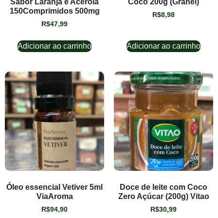
Sabor Laranja e Acerola
Coco 200g (Granel)
150Comprimidos 500mg
R$
8,98
R$
47,99
Adicionar ao carrinho
Adicionar ao carrinho
Óleo essencial Vetiver 5ml
Doce de leite com Coco
ViaAroma
Zero Açúcar (200g) Vitao
R$
94,90
R$
30,99