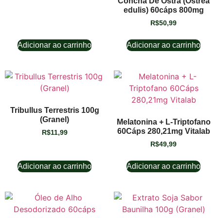
Concha De Ostra (Ostrea
edulis) 60cáps 800mg
R$
50,99
Adicionar ao carrinho
Adicionar ao carrinho
Tribullus Terrestris 100g
(Granel)
Melatonina + L-Triptofano
60Cáps 280,21mg Vitalab
R$
11,99
R$
49,99
Adicionar ao carrinho
Adicionar ao carrinho