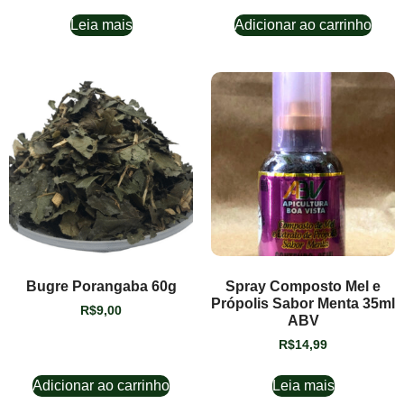
Leia mais
Adicionar ao carrinho
Bugre Porangaba 60g
Spray Composto Mel e
Própolis Sabor Menta 35ml
R$
9,00
ABV
R$
14,99
Adicionar ao carrinho
Leia mais