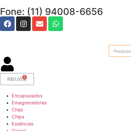
Fone: (11) 94008-6656
0
R$
0,00
Encapsulados
Emagrecedores
Chás
Chips
Essências
Granel