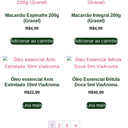
Macarrão Espinafre 200g
Macarrão Integral 200g
(Granel)
(Granel)
R$
4,99
R$
4,99
Adicionar ao carrinho
Adicionar ao carrinho
Óleo essencial Anis
Óleo Essencial Bétula
Estrelado 10ml ViaAroma
Doce 5ml ViaAroma
R$
22,99
R$
40,99
Leia mais
Leia mais
1
2
3
→