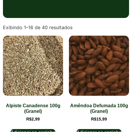
Exibindo 1–16 de 40 resultados
Alpiste Canadense 100g
Amêndoa Defumada 100g
(Granel)
(Granel)
R$
2,99
R$
15,99