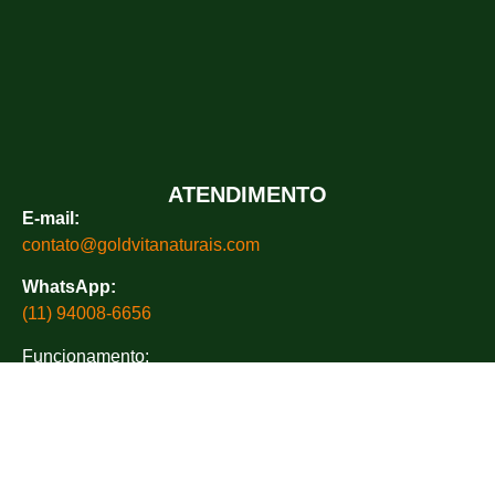
ATENDIMENTO
E-mail:
contato@goldvitanaturais.com
WhatsApp:
(11) 94008-6656
Funcionamento:
Seg. Ter. Qua. e Sex. das 9h às 19h
Qui. das 9h às 18h
Sáb. das 9h às 17h