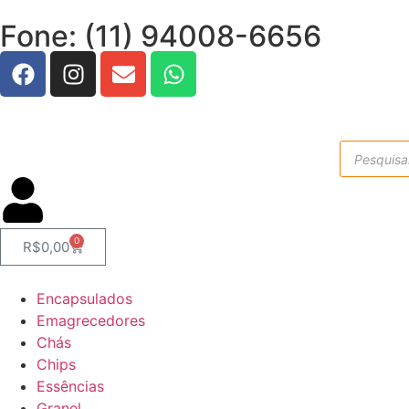
Fone: (11) 94008-6656
0
R$
0,00
Encapsulados
Emagrecedores
Chás
Chips
Essências
Granel