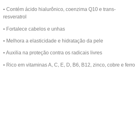
• Contém ácido hialurônico, coenzima Q10 e trans-
resveratrol
• Fortalece cabelos e unhas
• Melhora a elasticidade e hidratação da pele
• Auxilia na proteção contra os radicais livres
• Rico em vitaminas A, C, E, D, B6, B12, zinco, cobre e ferro
• Livre de glúten, lactose, sódio e transgênicos
Indicação: Ideal para quem busca rejuvenescimento da
pele, fortalecimento capilar, suporte à saúde das
articulações e suplementação antienvelhecimento.
Modo de uso: Ingerir 2 cápsulas ao dia ou conforme
orientação profissional.
Contém: 60 cápsulas (suplemento para 30 dias)