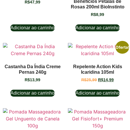
Benefícios Pétalas de
R$
47,99
Rosas 200ml BioInstinto
R$
8,99
Adicionar ao carrinho
Adicionar ao carrinho
Oferta!
Castanha Da Índia Creme
Repelente Action Kids
Pernas 240g
Icaridina 105ml
R$
13,99
R$
25,99
R$
14,99
Adicionar ao carrinho
Adicionar ao carrinho