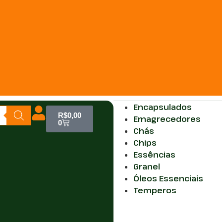
Encapsulados
R$
0,00
Emagrecedores
0
Chás
Chips
Essências
Granel
Óleos Essenciais
Temperos