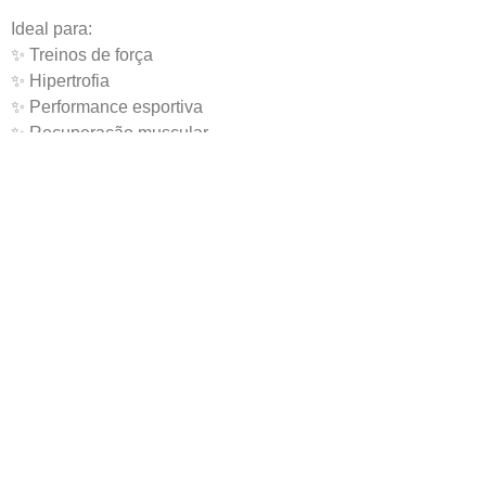
Ideal para:
✨ Treinos de força
✨ Hipertrofia
✨ Performance esportiva
✨ Recuperação muscular
✨ Pessoas que buscam mais disposição e resistência física
Como consumir:
Diluir a porção recomendada em água ou bebida de
preferência, conforme orientação do fabricante ou
profissional habilitado.
Informações do Produto
Creatina Monohidratada 100%
Conteúdo: 300g
Suplemento alimentar em pó