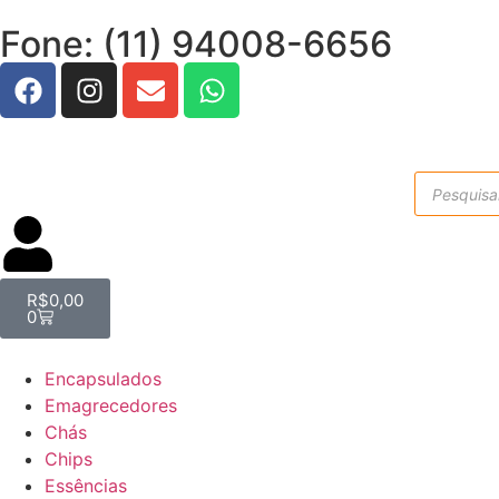
Fone: (11) 94008-6656
R$
0,00
0
Encapsulados
Emagrecedores
Chás
Chips
Essências