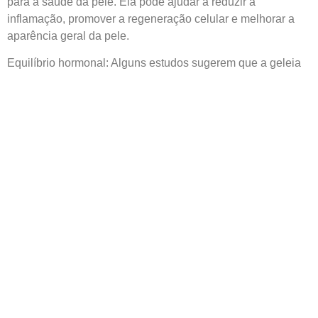
para a saúde da pele. Ela pode ajudar a reduzir a
inflamação, promover a regeneração celular e melhorar a
aparência geral da pele.
Equilíbrio hormonal: Alguns estudos sugerem que a geleia
real pode ter efeitos benéficos no equilíbrio hormonal. Ela
pode ajudar a regular os níveis de hormônios, como o
estrogênio, e aliviar os sintomas associados à menopausa,
como fogachos e alterações de humor.
Melhora da função cerebral: A geleia real contém compostos
que podem ter efeitos positivos no cérebro. Ela pode ajudar
a melhorar a memória, a concentração e a função cognitiva
em geral. Além disso, pode ter propriedades
neuroprotetoras, ajudando a proteger as células cerebrais
contra danos oxidativos.
Informação adicional
0,04 kg