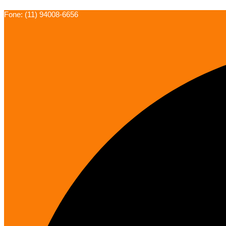
Ir
Fone: (11) 94008-6656
para
o
conteúdo