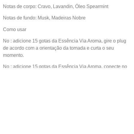
Notas de corpo: Cravo, Lavandin, Óleo Spearmint
Notas de fundo: Musk, Madeiras Nobre
Como usar
No : adicione 15 gotas da Essência Via Aroma, gire o plug
de acordo com a orientação da tomada e curta o seu
momento.
No : adicione 15 gotas da Essência Via Aroma, conecte no
dispositivo desejado (ou tomada com fonte de alimentação
apropriada) e curta o seu momento.
Cuidados
Manter fora do alcance de crianças e animais domésticos.
Uso externo. Não ingerir. Evite contato prolongado com a
pele.