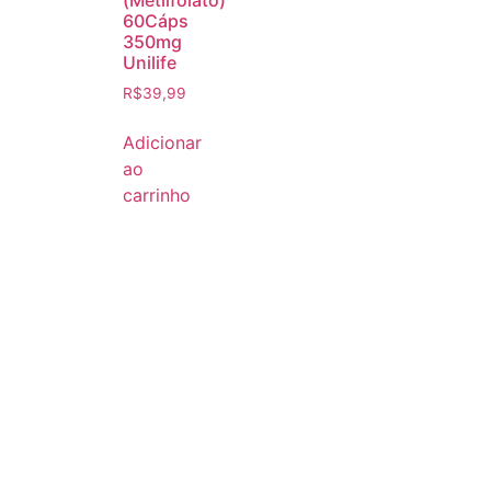
(Metilfolato)
60Cáps
350mg
Unilife
R$
39,99
Adicionar
ao
carrinho