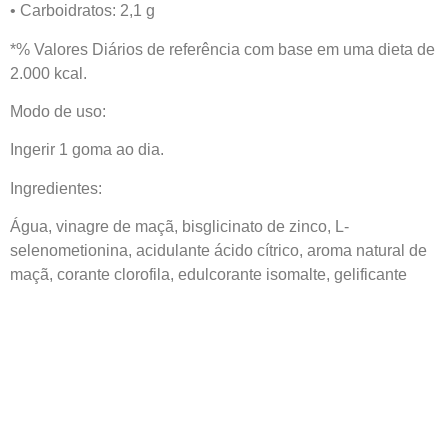
• Carboidratos: 2,1 g
*% Valores Diários de referência com base em uma dieta de
2.000 kcal.
Modo de uso:
Ingerir 1 goma ao dia.
Ingredientes:
Água, vinagre de maçã, bisglicinato de zinco, L-
selenometionina, acidulante ácido cítrico, aroma natural de
maçã, corante clorofila, edulcorante isomalte, gelificante
pectina, glaceante cera de carnaúba e regulador de acidez.
Advertências:
⚠ Este produto não é um medicamento.
⚠ Indicado para maiores de 4 anos.