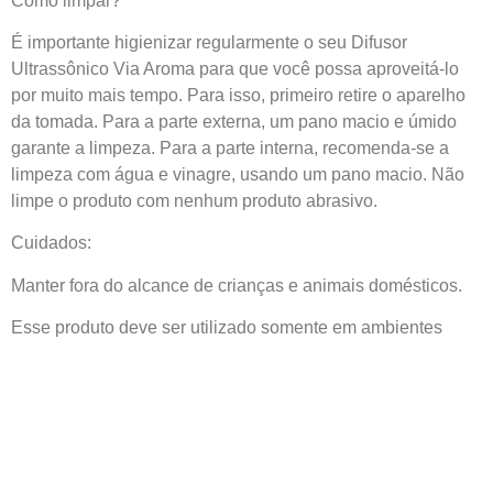
Como limpar?
É importante higienizar regularmente o seu Difusor
Ultrassônico Via Aroma para que você possa aproveitá-lo
por muito mais tempo. Para isso, primeiro retire o aparelho
da tomada. Para a parte externa, um pano macio e úmido
garante a limpeza. Para a parte interna, recomenda-se a
limpeza com água e vinagre, usando um pano macio. Não
limpe o produto com nenhum produto abrasivo.
Cuidados:
Manter fora do alcance de crianças e animais domésticos.
Esse produto deve ser utilizado somente em ambientes
fechados.
O aparelho deve ser usado somente com o agente
odorizante recomendado e apenas com a fonte de
alimentação fornecida junto do produto.
Desligue o difusor ultrassônico durante o enchimento e