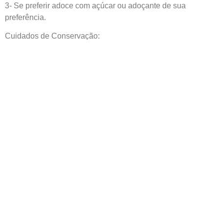
3- Se preferir adoce com açúcar ou adoçante de sua
preferência.
Cuidados de Conservação:
Este produto deve ser armazenado ao abrigo da luz, calor e
umidade.
Informação adicional
0,03 kg
Peso