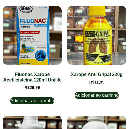
Fluonac Xarope
Xarope Anti-Gripal 220g
Acetilcisteína 120ml Unilife
R$
11,99
R$
26,99
Adicionar ao carrinho
Adicionar ao carrinho