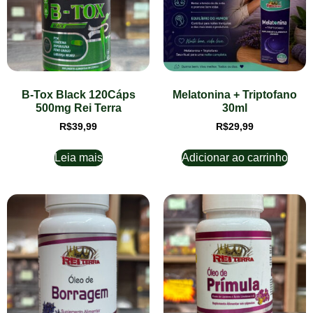
B-Tox Black 120Cáps
Melatonina + Triptofano
500mg Rei Terra
30ml
R$
39,99
R$
29,99
Leia mais
Adicionar ao carrinho