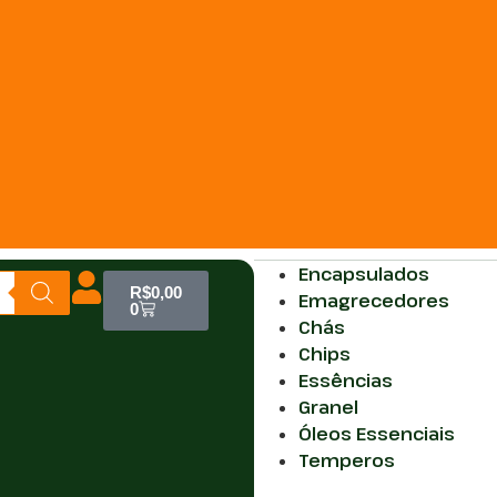
Encapsulados
R$
0,00
Emagrecedores
0
Chás
Chips
Essências
Granel
Óleos Essenciais
Temperos