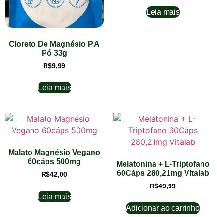
Leia mais
Cloreto De Magnésio P.A
Pó 33g
R$
9,99
Leia mais
Malato Magnésio Vegano
60cáps 500mg
Melatonina + L-Triptofano
60Cáps 280,21mg Vitalab
R$
42,00
R$
49,99
Leia mais
Adicionar ao carrinho